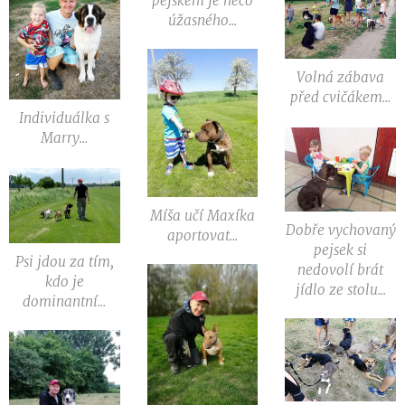
pejskem je něco
úžasného...
Volná zábava
před cvičákem...
Individuálka s
Marry...
Míša učí Maxíka
Dobře vychovaný
aportovat...
pejsek si
Psi jdou za tím,
nedovolí brát
kdo je
jídlo ze stolu...
dominantní...