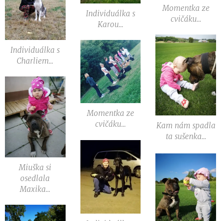
Momentka ze
Individuálka s
cvičáku...
Karou...
Individuálka s
Charliem...
Momentka ze
cvičáku...
Kam nám spadla
ta sušenka...
Miuška si
osedlala
Maxika...